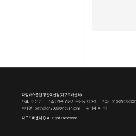
새로고침
대림바스플랜 경산옥산점(대구도배센터)
대표 : 이은주
주소 : 경북 경산시 옥산동 739-3
전화 : 010-8598-208
이메일 : bathplan2088@naver.com
관리자 로그인
대구도배센터
All rights reserved.