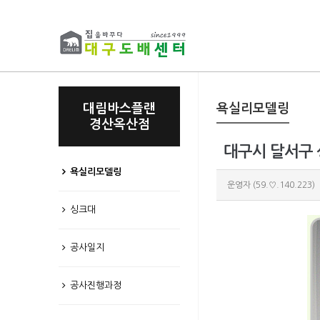
대림바스플랜
욕실리모델링
경산옥산점
대구시 달서구 
욕실리모델링
운영자
(59.♡.140.223)
싱크대
공사일지
공사진행과정