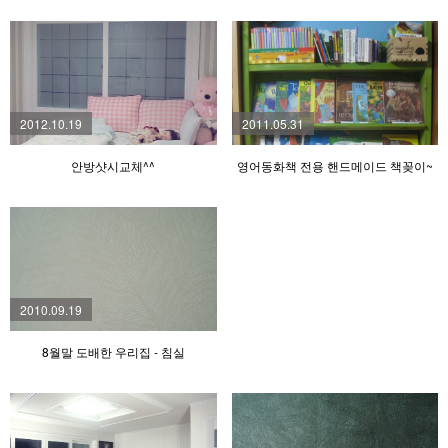
2012.10.19
2011.05.31
안방샷시교체^^
영어동화책 전용 핸드메이드 책꽂이~
2010.09.19
8월말 도배한 우리집 - 침실