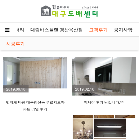
시공갤러리
대림바스플랜 경산옥산점
고객후기
공지사항
시공후기
2019.09.10
2019.02.16
멋지게 바뀐 대구침산동 푸르지오아
이제야 후기 남깁니다.^^
파트 리얼 후기