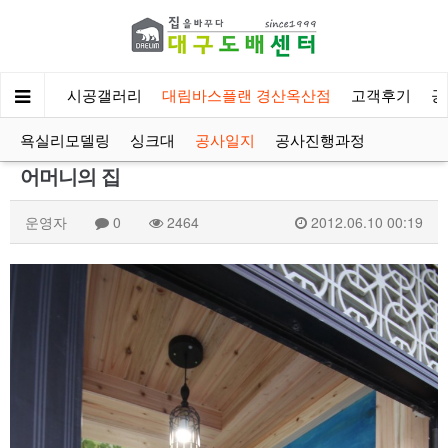
회사소개
시공갤러리
대림바스플랜 경산옥산점
고객후기
공
욕실리모델링
싱크대
공사일지
공사진행과정
어머니의 집
운영자
0
2464
2012.06.10 00:19