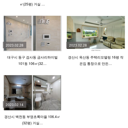
㎡(25평) 거실 …
2023.02.28
2023.02.28
대구시 동구 검사동 금사리하이빌
경산시 옥산동 주택리모델링 16평 작
101동 106㎡(32…
은집 통창으로 만든…
2023.02.14
경산시 백천동 부영초록마을 106.4㎡
(32평) 거실…