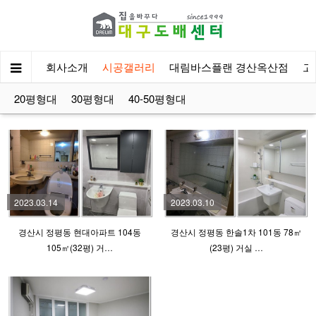
회사소개
시공갤러리
대림바스플랜 경산옥산점
고
20평형대
30평형대
40-50평형대
2023.03.14
2023.03.10
경산시 정평동 현대아파트 104동
경산시 정평동 한솔1차 101동 78㎡
105㎡(32평) 거…
(23평) 거실 …