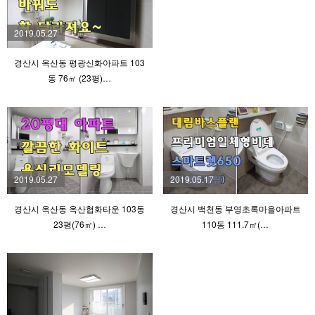
2019.05.27
경산시 옥산동 평광신화아파트 103
동 76㎡ (23평)…
2019.05.27
2019.05.17
경산시 옥산동 옥산협화타운 103동
경산시 백천동 부영초록마을아파트
23평(76㎡) …
110동 111.7㎡(…