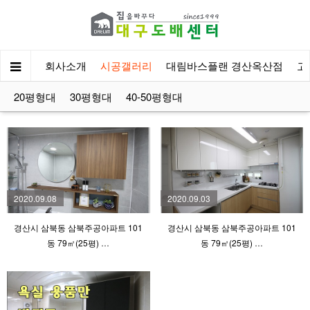
회사소개
시공갤러리
대림바스플랜 경산옥산점
고
20평형대
30평형대
40-50평형대
2020.09.08
2020.09.03
경산시 삼북동 삼북주공아파트 101
경산시 삼북동 삼북주공아파트 101
동 79㎡(25평) …
동 79㎡(25평) …