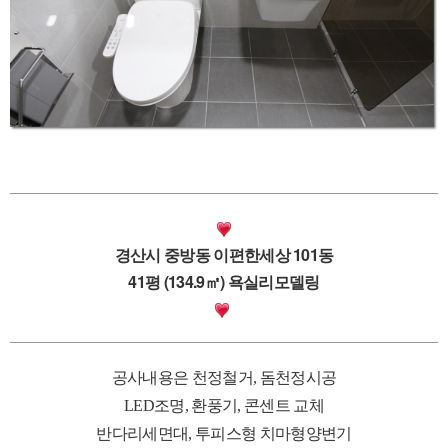
경산시 중방동 이편한세상 101동
41평 (134.9㎡) 욕실리모델링
공사내용은 천정철거, 돔천정시공
LED조명, 환풍기, 콘센트 교체
반다리세면대, 투피스형 치마형양변기