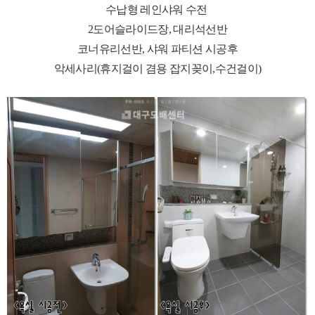
수납형 레인샤워 수전
2도어슬라이드장, 대리석선반
코너유리선반, 샤워 파티션 시공후
악세사리(휴지걸이 겸용 잡지꽂이,수건걸이)