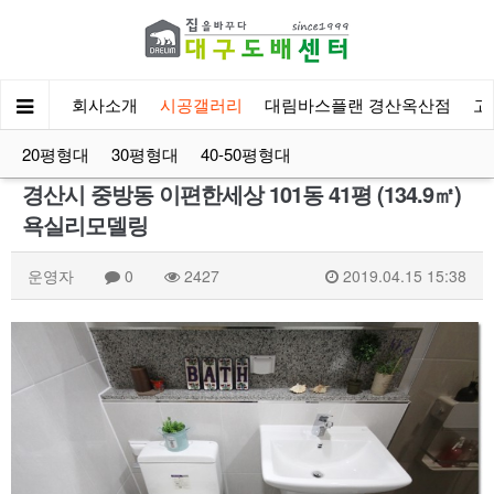
회사소개
시공갤러리
대림바스플랜 경산옥산점
고
20평형대
30평형대
40-50평형대
경산시 중방동 이편한세상 101동 41평 (134.9㎡)
욕실리모델링
운영자
0
2427
2019.04.15 15:38